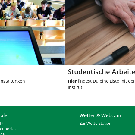
Studentische Arbeit
anstaltungen
Hier
findest Du eine Liste mit d
Institut
tale
Wetter & Webcam
IP
Zur Wetterstation
ienportale
ail