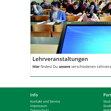
n
Lehrveranstaltungen
Hier
findest Du
unsere
verschiedenen Lehrver
Info
Por
Kontakt und Service
Stud.
Impressum
Stud
Datenschutz
WebM