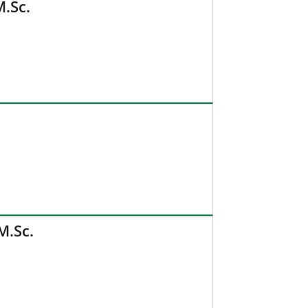
.Sc.
M.Sc.