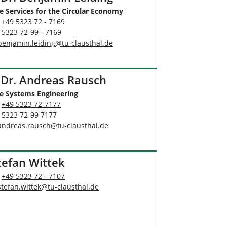
e Services for the Circular Economy
:
+49 5323 72 - 7169
 5323 72-99 - 7169
benjamin.leiding
@
tu-clausthal
.
de
. Dr. Andreas Rausch
e Systems Engineering
:
+49 5323 72-7177
9 5323 72-99 7177
andreas.rausch
@
tu-clausthal
.
de
tefan Wittek
:
+49 5323 72 - 7107
stefan.wittek
@
tu-clausthal
.
de