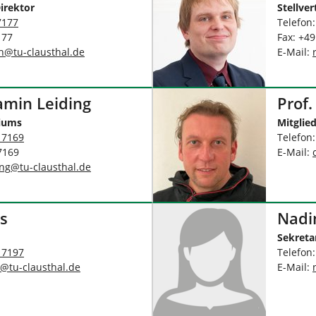
irektor
Stellve
7177
Telefon
177
Fax: +4
h
@
tu-clausthal
.
de
E-Mail:
jamin Leiding
Prof.
riums
Mitglie
 7169
Telefon
7169
E-Mail:
ing
@
tu-clausthal
.
de
s
Nadi
Sekreta
 7197
Telefon
@
tu-clausthal
.
de
E-Mail: