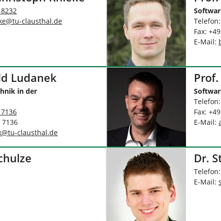
 8232
Softwar
ke
@
tu-clausthal
.
de
Telefon
Fax: +49
E-Mail:
ald Ludanek
Prof
nik in der
Softwar
Telefon
 7136
Fax: +4
- 7136
E-Mail:
k
@
tu-clausthal
.
de
chulze
Dr. S
Telefon
E-Mail: