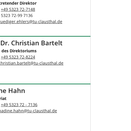
rtretender Direktor
:
+49 5323 72-7148
9 5323 72-99 7136
ruediger.ehlers
@
tu-clausthal
.
de
 Dr. Christian Bartelt
d des Direktoriums
:
+49 5323 72-8224
christian.bartelt
@
tu-clausthal
.
de
ne Hahn
riat
:
+49 5323 72 - 7136
nadine.hahn
@
tu-clausthal
.
de