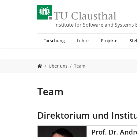
Z
u
m
H
Institute for Software and Systems 
a
u
Forschung
Lehre
Projekte
Ste
p
t
i
n
S
Über uns
Team
h
i
a
e
l
s
t
i
Team
s
n
p
d
r
h
i
Direktorium und Instit
i
n
e
g
r
Prof. Dr. And
e
: