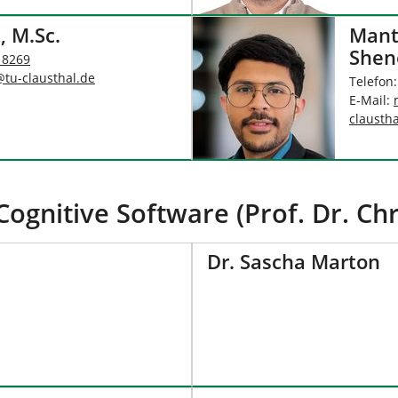
, M.Sc.
Mant
Shen
 8269
@
tu-clausthal
.
de
Telefon
E-Mail:
claustha
gnitive Software (Prof. Dr. Chri
Dr. Sascha Marton