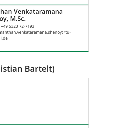
han Venkataramana
oy, M.Sc.
:
+49 5323 72-7193
manthan.venkataramana.shenoy
@
tu-
l
.
de
stian Bartelt)