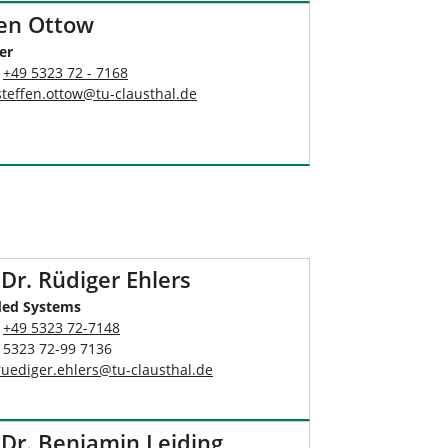
fen Ottow
er
:
+49 5323 72 - 7168
steffen.ottow
@
tu-clausthal
.
de
 Dr. Rüdiger Ehlers
ed Systems
:
+49 5323 72-7148
9 5323 72-99 7136
ruediger.ehlers
@
tu-clausthal
.
de
 Dr. Benjamin Leiding