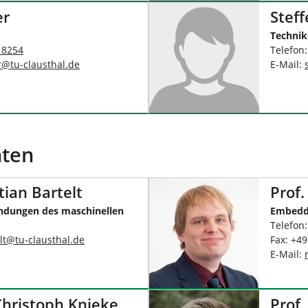
er
Stef
Technik
 8254
Telefon
r@tu-clausthal.de
E-Mail:
nten
stian Bartelt
Prof.
dungen des maschinellen
Embedd
Telefon
lt
@
tu-clausthal
.
de
Fax: +4
E-Mail:
 Christoph Knieke
Prof.