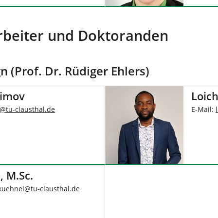
arbeiter und Doktoranden
 (Prof. Dr. Rüdiger Ehlers)
limov
Loic
@
tu-clausthal
.
de
E-Mail:
, M.Sc.
.kuehnel
@
tu-clausthal
.
de