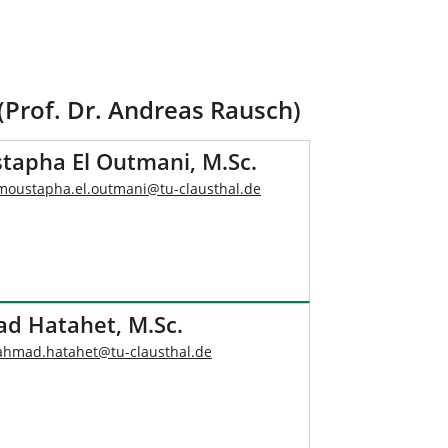
Prof. Dr. Andreas Rausch)
tapha El Outmani, M.Sc.
moustapha.el.outmani
@
tu-clausthal
.
de
d Hatahet, M.Sc.
ahmad.hatahet
@
tu-clausthal
.
de