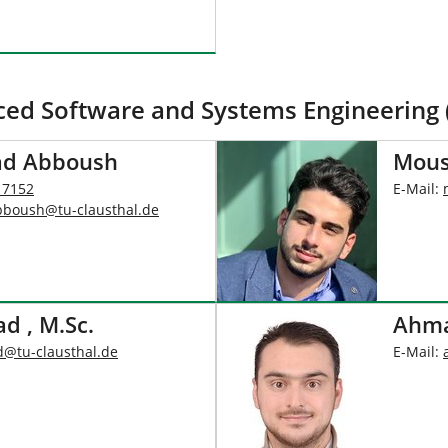
ed Software and Systems Engineering (
d Abboush
Mous
 7152
E-Mail:
boush
@
tu-clausthal
.
de
d , M.Sc.
Ahma
d
@
tu-clausthal
.
de
E-Mail: