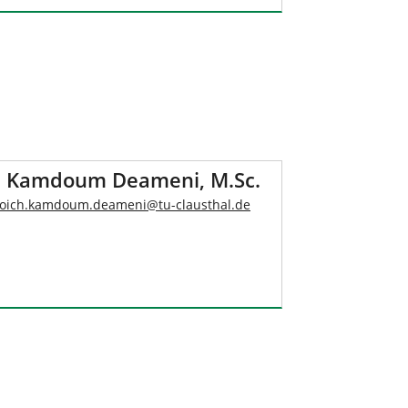
h Kamdoum Deameni, M.Sc.
loich.kamdoum.deameni
@
tu-clausthal
.
de