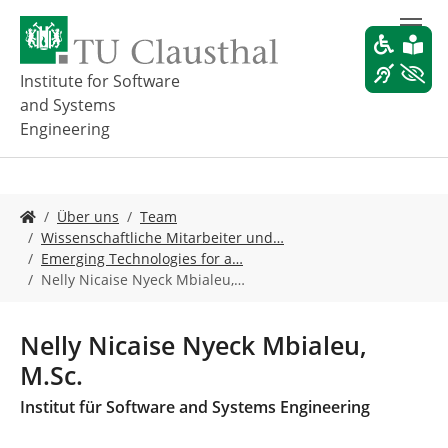
Z
u
m
H
Institute for Software
a
and Systems
u
Engineering
p
t
i
n
S
Über uns
Team
h
i
Wissenschaftliche Mitarbeiter und…
a
e
Emerging Technologies for a…
l
s
Nelly Nicaise Nyeck Mbialeu,…
t
i
s
n
p
d
Nelly Nicaise Nyeck Mbialeu,
r
h
i
M.Sc.
i
n
e
Institut für Software and Systems Engineering
g
r
e
: