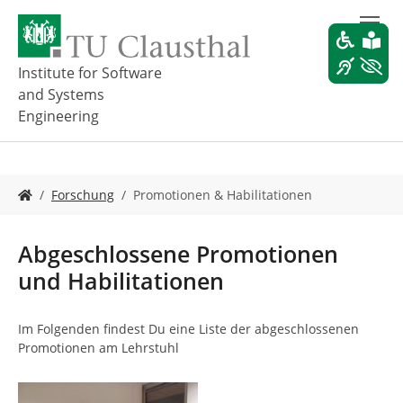
Z
u
m
H
Institute for Software
a
and Systems
u
Engineering
p
t
i
n
S
Forschung
Promotionen & Habilitationen
h
i
a
e
l
s
Abgeschlossene Promotionen
t
i
s
und Habilitationen
n
p
d
r
h
Im Folgenden findest Du eine Liste der abgeschlossenen
i
i
Promotionen am Lehrstuhl
n
e
g
r
e
: