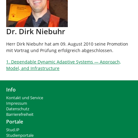
Dr. Dirk Niebuhr
Herr Dirk Niebuhr hat am 09. August 2010 seine Promotion
mit Vortrag und Prüfung erfolgreich abgeschlossen.
1. Dependable Dynamic Adaptive Systems — Approach,
Model, and Infrastructure
Info
Kontakt und Service
Impressum
Datenschutz
Barrierefreiheit
Portale
Stud.IP
Studienportale