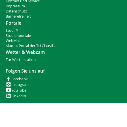
n
Kontakt und Service
Impressum
Datenschutz
Barrierefreiheit
Portale
Stud.IP
Studienportale
WebMail
Alumni-Portal der TU Clausthal
Wetter & Webcam
Zur Wetterstation
Folgen Sie uns auf
Facebook
Instagram
YouTube
LinkedIn