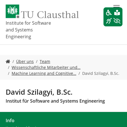
Z
u
m
H
Institute for Software
a
and Systems
u
Engineering
p
t
i
n
S
Über uns
Team
h
i
Wissenschaftliche Mitarbeiter und…
a
e
Machine Learning and Cognitive…
David Szilagyi, B.Sc.
l
s
t
i
s
n
David Szilagyi, B.Sc.
p
d
r
h
Institut für Software and Systems Engineering
i
i
n
e
g
r
Info
e
: