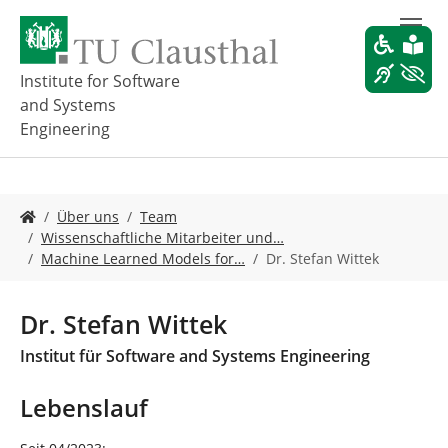
Z
u
m
H
Institute for Software
a
and Systems
u
Engineering
p
t
i
n
S
Über uns
Team
h
i
Wissenschaftliche Mitarbeiter und…
a
e
Machine Learned Models for…
Dr. Stefan Wittek
l
s
t
i
s
n
Dr. Stefan Wittek
p
d
r
h
Institut für Software and Systems Engineering
i
i
n
e
Lebenslauf
g
r
e
: