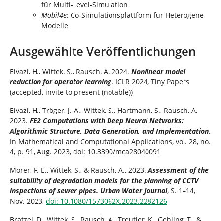
für Multi-Level-Simulation
Mobil4e
: Co-Simulationsplattform für Heterogene
Modelle
Ausgewählte Veröffentlichungen
Eivazi, H., Wittek, S., Rausch, A, 2024.
Nonlinear model
reduction for operator learning
. ICLR 2024, Tiny Papers
(accepted, invite to present (notable))
Eivazi, H., Tröger, J.-A., Wittek, S., Hartmann, S., Rausch, A,
2023.
FE2 Computations with Deep Neural Networks:
Algorithmic Structure, Data Generation, and Implementation
.
In Mathematical and Computational Applications, vol. 28, no.
4, p. 91, Aug. 2023, doi: 10.3390/mca28040091
Morer, F. E., Wittek, S., & Rausch, A., 2023.
Assessment of the
suitability of degradation models for the planning of CCTV
inspections of sewer pipes. Urban Water Journal
, S. 1–14,
Nov. 2023,
doi: 10.1080/1573062X.2023.2282126
Bratzel, D., Wittek, S., Rausch, A., Treutler, K., Gehling, T., &